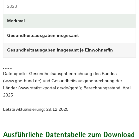
2023
a
v
Merkmal
i
g
Gesundheitsausgaben insgesamt
a
t
i
Gesundheitsausgaben insgesamt je
Einwohner/in
o
n
Datenquelle: Gesundheitsausgabenrechnung des Bundes
(www.gbe-bund.de) und Gesundheitsausgabenrechnung der
Länder (www.statistikportal.de/de/ggrdl); Berechnungsstand: April
2025
Letzte Aktualisierung: 29.12.2025
Ausführliche Datentabelle zum Download