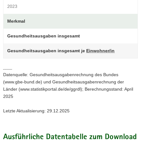
2023
a
v
Merkmal
i
g
Gesundheitsausgaben insgesamt
a
t
i
Gesundheitsausgaben insgesamt je
Einwohner/in
o
n
Datenquelle: Gesundheitsausgabenrechnung des Bundes
(www.gbe-bund.de) und Gesundheitsausgabenrechnung der
Länder (www.statistikportal.de/de/ggrdl); Berechnungsstand: April
2025
Letzte Aktualisierung: 29.12.2025
Ausführliche Datentabelle zum Download