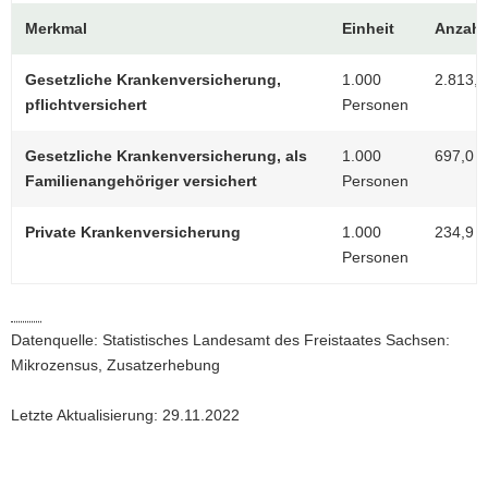
a
Merkmal
Einheit
Anzahl
v
i
Gesetzliche Krankenversicherung,
1.000
2.813,8
g
pflichtversichert
Personen
a
t
Gesetzliche Krankenversicherung, als
1.000
697,0
i
Familienangehöriger versichert
Personen
o
n
Private Krankenversicherung
1.000
234,9
Personen
Datenquelle: Statistisches Landesamt des Freistaates Sachsen:
Mikrozensus, Zusatzerhebung
Letzte Aktualisierung: 29.11.2022