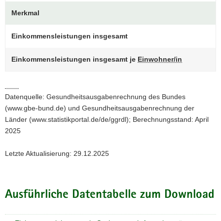
a
Merkmal
v
i
Einkommensleistungen insgesamt
g
a
Einkommensleistungen insgesamt je
Einwohner/in
t
i
o
Datenquelle: Gesundheitsausgabenrechnung des Bundes
n
(www.gbe-bund.de) und Gesundheitsausgabenrechnung der
Länder (www.statistikportal.de/de/ggrdl); Berechnungsstand: April
2025
Letzte Aktualisierung: 29.12.2025
Ausführliche Datentabelle zum Download