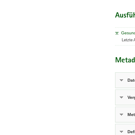
Ausfü
Gesund
Letzte 
Metad
Dat
Ver
Met
Def