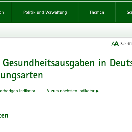
reifende
en
Politik und Verwaltung
Themen
Se
Schrif
 Gesundheitsausgaben in Deut
t
tungsarten
orherigen Indikator
zum nächsten Indikator ▶
ten