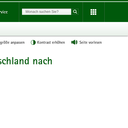
Suchbegriff
rvice
Suche starten
tgröße anpassen
Kontrast erhöhen
Seite vorlesen
schland nach